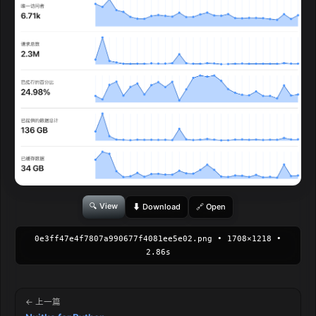
🔍 View
⬇ Download
🔗 Open
0e3ff47e4f7807a990677f4081ee5e02.png • 1708×1218 •
2.86s
← 上一篇