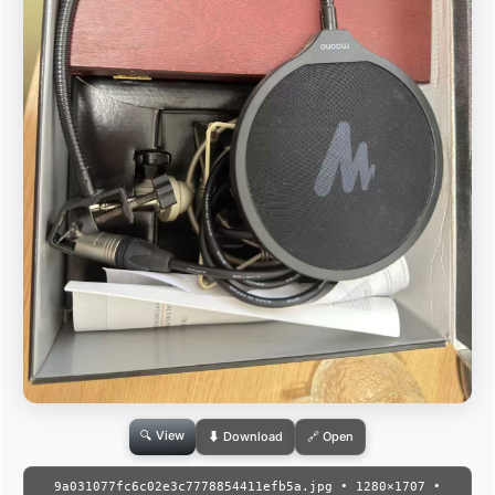
🔍 View
⬇ Download
🔗 Open
9a031077fc6c02e3c7778854411efb5a.jpg • 1280×1707 •