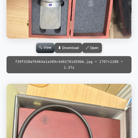
🔍 View
⬇ Download
🔗 Open
f39f328af6464a1a309c4d02781d59bb.jpg • 1707×1280 •
1.37s