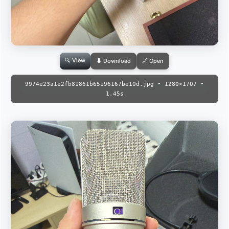
🔍 View
⬇ Download
🔗 Open
9974e23a1e2fb81861b65196167be10d.jpg • 1280×1707 •
1.45s