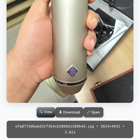
🔍 View
⬇ Download
🔗 Open
efa877dd6abd32f3b4c6286b01300b4d.jpg • 3024×4032 •
3.02s