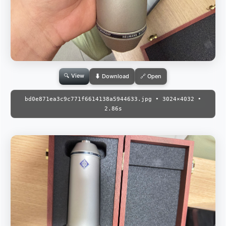
🔍 View
⬇ Download
🔗 Open
bd0e871ea3c9c771f6614138a5944633.jpg • 3024×4032 •
2.86s