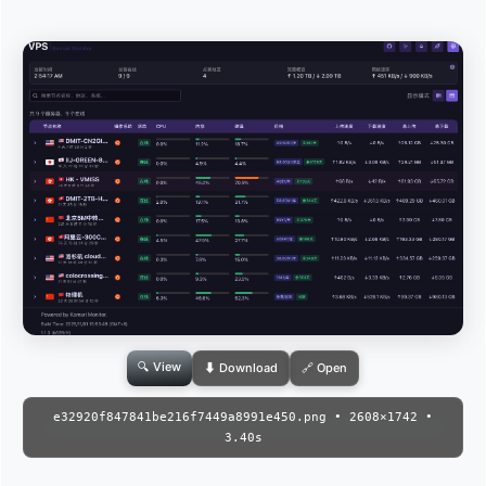
🔍 View
⬇ Download
🔗 Open
e32920f847841be216f7449a8991e450.png • 2608×1742 •
3.40s