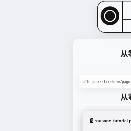
从
🔗
从
📄
rousaoe-tutorial.