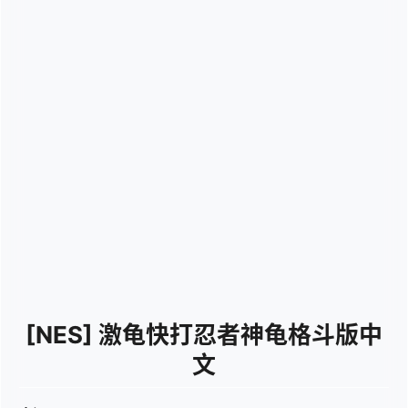
[NES]
激龟快打忍者神龟格斗版中
文