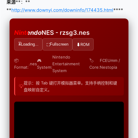
来源
**：**
**
http://www.downyi.com/downinfo/174435.html
****
Nintendo
NES - rzsg3.nes
⏳
⬇
ROM
Loading...
Fullscreen
⛶
Nintendo
📦
🎮
🏷️
FCEUmm /
.nes
Entertainment
Format:
System:
Core:
Nestopia
System
提示：按 Tab 键打开模拟器菜单。支持手柄控制和键
💡
盘映射自定义。