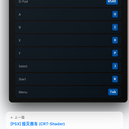
D-Pad
WSAD
A
U
B
I
X
O
Y
P
Select
J
Start
K
Menu
Tab
← 上一篇
[PSX] 毁灭赛车 (CRT-Shader)