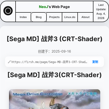
Last
NeoJ
's Web Page
Update:
Aug. 4,
Index
Blog
Projects
Linux.do
About
2026
[Sega MD] 战斧3 (CRT-Shader)
创建于：2025-09-16
🔗
复制
[Sega MD]
战
斧
3
(CRT-Shader)