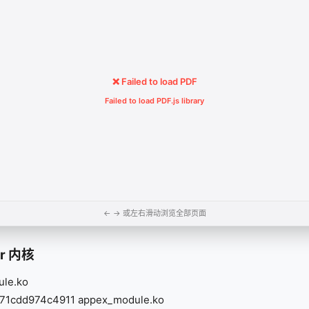
❌ Failed to load PDF
Failed to load PDF.js library
← → 或左右滑动浏览全部页面
er 内核
le.ko
71cdd974c4911 appex_module.ko