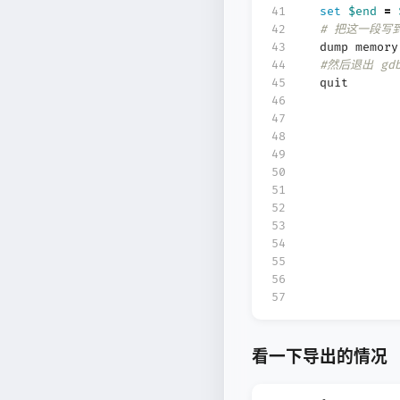
41
set
$end
=
42
# 把这一段写
43
dump memor
44
#然后退出 gd
45
quit
46
47
48
49
50
51
52
53
54
55
56
57
看一下导出的情况