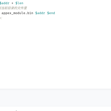
$addr
+
$len
到当前目录的文件里
y appex_module.bin
$addr
$end
b：