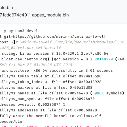
le.bin
71cdd974c4911 appex_module.bin
 -y python3-devel
l git+https://github.com/marin-m/vmlinux-to-elf
host ~
]
# vmlinux-to-elf /usr/lib/debug/lib/modules/3.10.
.x86_64/vmlinux vmlinux.elf
string: Linux version 3.10.0-229.1.2.el7.x86_64
uilder.dev.centos.org
)
(
gcc version 4.8.2
20140120
(
Red 
SMP Fri Mar 27 03:04:26 UTC 2015
architecture: x86_64 successfully in 3.01 seconds
llsyms_token_table at file offset 0x00a13598
llsyms_token_index at file offset 0x00a13928
llsyms_markers at file offset 0x00a12d08
allsyms_names at file offset 0x00946478
(
69961
symbols
)
llsyms_num_syms at file offset 0x00946470
resses overall: 0.00285874 %
llsyms_addresses at file offset 0x008bda28
ully wrote the new ELF kernel to vmlinux.elf
peeder/bin