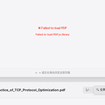
❌ Failed to load PDF
Failed to load PDF.js library
← → 或左右滑动浏览全部页面
ctice_of_TCP_Protocol_Optimization.pdf
🔍 全
1
/
-