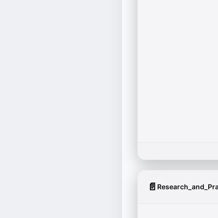
📄
Research_and_Pra