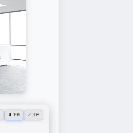
屏
⬇ 下载
🔗 打开