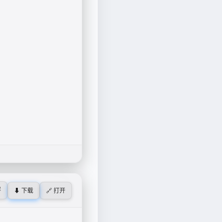
屏
⬇ 下载
🔗 打开