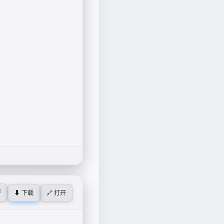
屏
⬇ 下载
🔗 打开