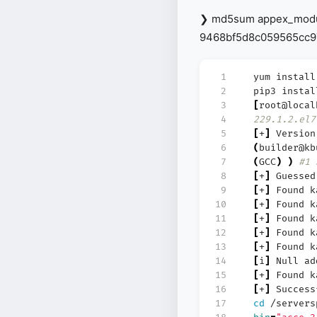
❯ md5sum appex_modu
9468bf5d8c059565cc9
 1
yum install
 2
pip3 instal
 3
[
root@local
 4
229.1.2.el7
 5
[
+
]
Version 
 6
(
builder@kb
 7
(
GCC
)
)
#1 
 8
[
+
]
Guessed 
 9
[
+
]
Found ka
10
[
+
]
Found ka
11
[
+
]
Found ka
12
[
+
]
Found k
13
[
+
]
Found ka
14
[
i
]
Null add
15
[
+
]
Found ka
16
[
+
]
Successf
17
cd
/servers