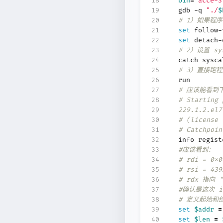
18
bin
=
"acce-3
19
gdb -q
"./
$
20
# 1）如果程
21
set
follow-
22
set
detach-
23
# 2）设置 sy
24
catch sysca
25
# 3）直接跑程
26
run
27
# 应该能看到
28
# Starting 
29
229.1.2.el7
30
# (license 
31
# Catchpoin
32
info regist
33
#应该看到：
34
# rdi = 0
35
# rsi = 4
36
# rdx 指向 "
37
#确认是这次 i
38
# 定义起始和
39
set
$addr
=
40
set
$len
=