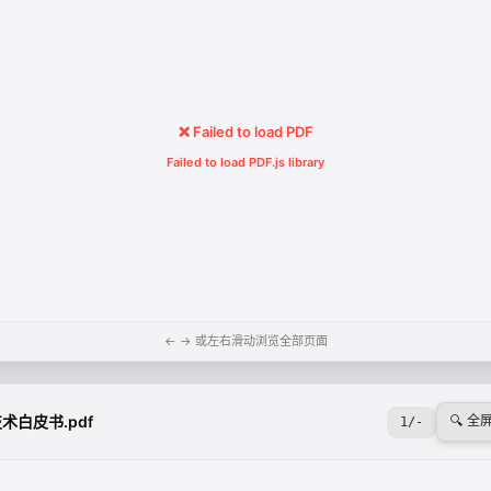
❌ Failed to load PDF
Failed to load PDF.js library
← → 或左右滑动浏览全部页面
技术白皮书.pdf
🔍 全
1
/
-