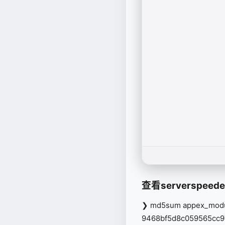
查看serverspeed
❯ md5sum appex_modu
9468bf5d8c059565cc9