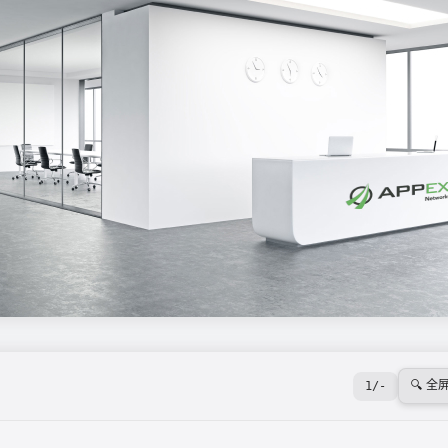
🔍 全
1
/
-