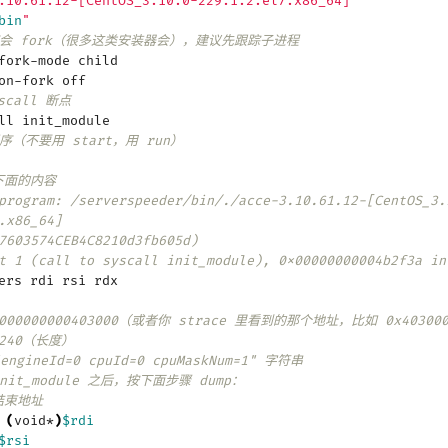
.10.61.12-[CentOS_3.10.0-229.1.2.el7.x86_64]"
bin
"
序会 fork（很多这类安装器会），建议先跟踪子进程
fork-mode child
on-fork off
scall 断点
ll init_module
序（不要用 start，用 run）
下面的内容
program: /serverspeeder/bin/./acce-3.10.61.12-[CentOS_3.
.x86_64]
7603574CEB4C8210d3fb605d)
t 1 (call to syscall init_module), 0x00000000004b2f3a in
ers rdi rsi rdx
x0000000000403000（或者你 strace 里看到的那个地址，比如 0x40300
39240（长度）
engineId=0 cpuId=0 cpuMaskNum=1" 字符串
nit_module 之后，按下面步骤 dump：
结束地址
(
void*
)
$rdi
$rsi