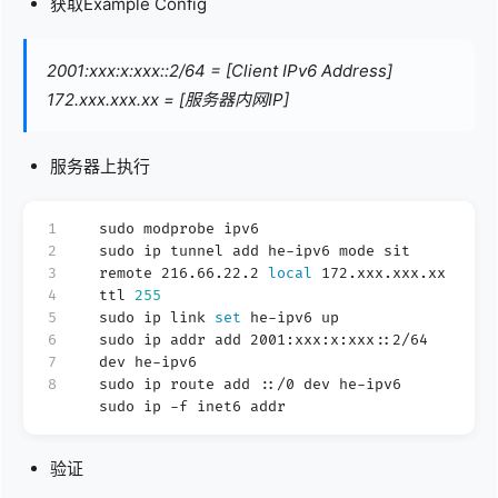
获取Example Config
2001:xxx:x:xxx::2/64 = [Client IPv6 Address]
172.xxx.xxx.xx = [服务器内网IP]
服务器上执行
1
sudo modprobe ipv6
2
sudo ip tunnel add he-ipv6 mode sit
3
remote 216.66.22.2
local
172.xxx.xxx.xx
4
ttl
255
5
sudo ip link
set
he-ipv6 up
6
sudo ip addr add 2001:xxx:x:xxx::2/64
7
dev he-ipv6
8
sudo ip route add ::/0 dev he-ipv6
sudo ip -f inet6 addr
验证