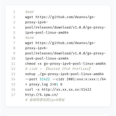
 1
#amd
 2
wget https://github.com/deanxv/go-
 3
proxy-ipv6-
 4
pool/releases/download/v1.0.0/go-proxy-
 5
ipv6-pool-linux-amd64
 6
#arm
 7
wget https://github.com/deanxv/go-
 8
proxy-ipv6-
 9
pool/releases/download/v1.0.0/go-proxy-
10
ipv6-pool-linux-arm64
11
chmod +x go-proxy-ipv6-pool-linux-amd64
12
# cidr = 【Routed IPv6 Prefixes】
13
nohup ./go-proxy-ipv6-pool-linux-amd64
14
--port
51422
--cidr 2001:xxx:x:xxx::/64
15
> proxy.log 2>
&
1
&
16
curl -x http://xx.xx.xx.xx:51422
17
http://6.ipw.cn/
# 会收到变化的ipv6地址