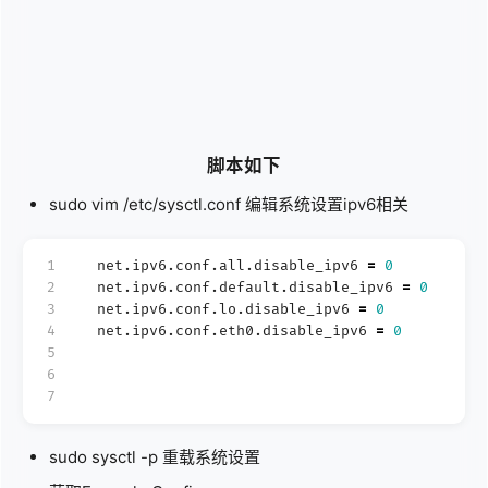
脚本如下
sudo vim /etc/sysctl.conf 编辑系统设置ipv6相关
1
net.ipv6.conf.all.disable_ipv6
=
0
2
net.ipv6.conf.default.disable_ipv6
=
0
3
net.ipv6.conf.lo.disable_ipv6
=
0
4
net.ipv6.conf.eth0.disable_ipv6
=
0
5
6
7
sudo sysctl -p 重载系统设置